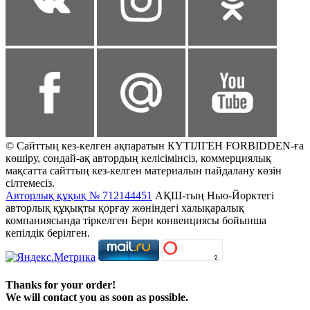
© Сайттың кез-келген ақпаратын КҮТІЛГЕН FORBIDDEN-ға
көшіру, сондай-ақ автордың келісімінсіз, коммерциялық
мақсатта сайттың кез-келген материалын пайдалану көзін
сілтемесіз.
Авторлық құқық № 712144451
АҚШ-тың Нью-Йорктегі
авторлық құқықты қорғау жөніндегі халықаралық
компаниясында тіркелген Берн конвенциясы бойынша
кепілдік берілген.
Thanks for your order!
We will contact you as soon as possible.