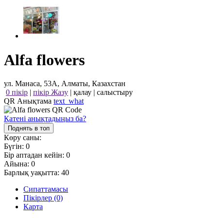
Alfa flowers
ул. Манаса, 53А, Алматы, Казахстан
0 пікір
|
пікір Жазу
|
қалау
|
салыстыру
QR Анықтама
text_what
Қатені анықтадыңыз ба?
Поднять в топ
Көру саны:
Бүгін:
0
Бір аптадан кейін:
0
Айына:
0
Барлық уақытта:
40
Сипаттамасы
Пікірлер (0)
Карта