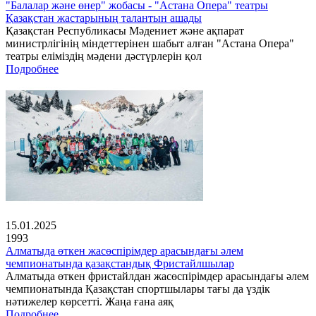
"Балалар және өнер" жобасы - "Астана Опера" театры
Қазақстан жастарының талантын ашады
Қазақстан Республикасы Мәдениет және ақпарат
министрлігінің міндеттерінен шабыт алған "Астана Опера"
театры еліміздің мәдени дәстүрлерін қол
Подробнее
15.01.2025
1993
Алматыда өткен жасөспірімдер арасындағы әлем
чемпионатында қазақстандық Фристайлшылар
Алматыда өткен фристайлдан жасөспірімдер арасындағы әлем
чемпионатында Қазақстан спортшылары тағы да үздік
нәтижелер көрсетті. Жаңа ғана аяқ
Подробнее