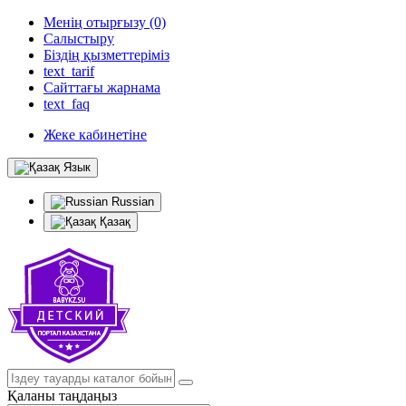
Менің отырғызу (0)
Салыстыру
Біздің қызметтеріміз
text_tarif
Сайттағы жарнама
text_faq
Жеке кабинетіне
Язык
Russian
Қазақ
Қаланы таңдаңыз