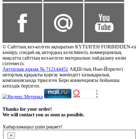
© Сайттың кез-келген ақпаратын КҮТІЛГЕН FORBIDDEN-ға
көшіру, сондай-ақ автордың келісімінсіз, коммерциялық
мақсатта сайттың кез-келген материалын пайдалану көзін
сілтемесіз.
Авторлық құқық № 712144451
АҚШ-тың Нью-Йорктегі
авторлық құқықты қорғау жөніндегі халықаралық
компаниясында тіркелген Берн конвенциясы бойынша
кепілдік берілген.
Thanks for your order!
We will contact you as soon as possible.
Хабарламаңыз үшін рақмет!
×