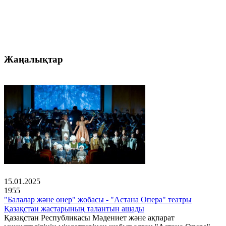
Жаңалықтар
15.01.2025
1955
"Балалар және өнер" жобасы - "Астана Опера" театры
Қазақстан жастарының талантын ашады
Қазақстан Республикасы Мәдениет және ақпарат