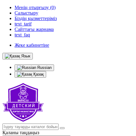
Менің отырғызу (0)
Салыстыру
Біздің қызметтеріміз
text_tarif
Сайттағы жарнама
text_faq
Жеке кабинетіне
Язык
Russian
Қазақ
Қаланы таңдаңыз