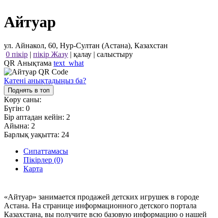
Айтуар
ул. Айнакол, 60, Нур-Султан (Астана), Казахстан
0 пікір
|
пікір Жазу
|
қалау
|
салыстыру
QR Анықтама
text_what
Қатені анықтадыңыз ба?
Поднять в топ
Көру саны:
Бүгін:
0
Бір аптадан кейін:
2
Айына:
2
Барлық уақытта:
24
Сипаттамасы
Пікірлер (0)
Карта
«Айтуар» занимается продажей детских игрушек в городе
Астана. На странице информационного детского портала
Казахстана, вы получите всю базовую информацию о нашей