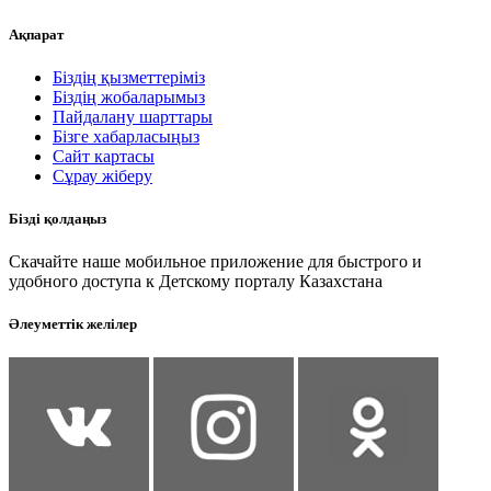
Ақпарат
Біздің қызметтеріміз
Біздің жобаларымыз
Пайдалану шарттары
Бізге хабарласыңыз
Сайт картасы
Сұрау жіберу
Бізді қолдаңыз
Скачайте наше мобильное приложение для быстрого и
удобного доступа к Детскому порталу Казахстана
Әлеуметтік желілер