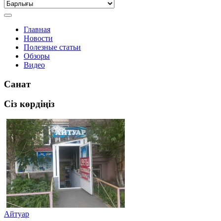
Главная
Новости
Полезные статьи
Обзоры
Видео
Санат
Сіз көрдіңіз
Айтуар