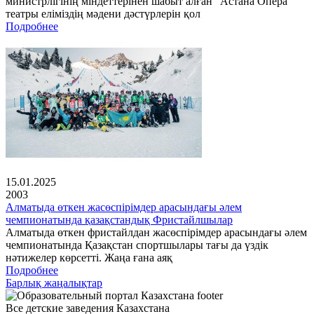
министрлігінің міндеттерінен шабыт алған "Астана Опера"
театры еліміздің мәдени дәстүрлерін қол
Подробнее
15.01.2025
2003
Алматыда өткен жасөспірімдер арасындағы әлем
чемпионатында қазақстандық Фристайлшылар
Алматыда өткен фристайлдан жасөспірімдер арасындағы әлем
чемпионатында Қазақстан спортшылары тағы да үздік
нәтижелер көрсетті. Жаңа ғана аяқ
Подробнее
Барлық жаңалықтар
Все детские заведения Казахстана