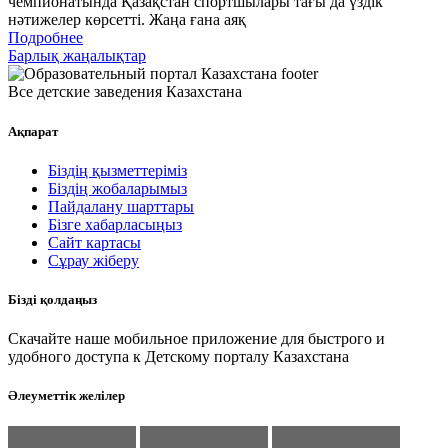
чемпионатында Қазақстан спортшылары тағы да үздік
нәтижелер көрсетті. Жаңа ғана аяқ
Подробнее
Барлық жаңалықтар
Все детские заведения Казахстана
Ақпарат
Біздің қызметтеріміз
Біздің жобаларымыз
Пайдалану шарттары
Бізге хабарласыңыз
Сайт картасы
Сұрау жіберу
Бізді қолдаңыз
Скачайте наше мобильное приложение для быстрого и
удобного доступа к Детскому порталу Казахстана
Әлеуметтік желілер