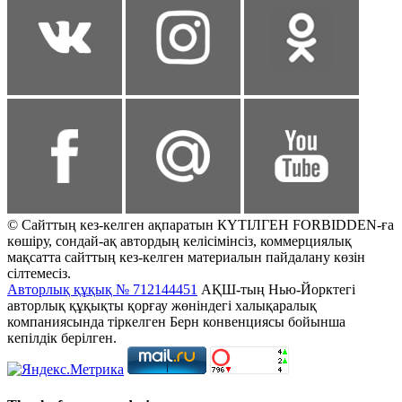
© Сайттың кез-келген ақпаратын КҮТІЛГЕН FORBIDDEN-ға
көшіру, сондай-ақ автордың келісімінсіз, коммерциялық
мақсатта сайттың кез-келген материалын пайдалану көзін
сілтемесіз.
Авторлық құқық № 712144451
АҚШ-тың Нью-Йорктегі
авторлық құқықты қорғау жөніндегі халықаралық
компаниясында тіркелген Берн конвенциясы бойынша
кепілдік берілген.