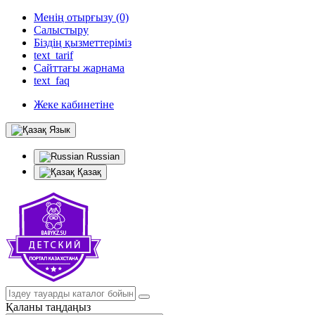
Менің отырғызу (0)
Салыстыру
Біздің қызметтеріміз
text_tarif
Сайттағы жарнама
text_faq
Жеке кабинетіне
Язык
Russian
Қазақ
Қаланы таңдаңыз