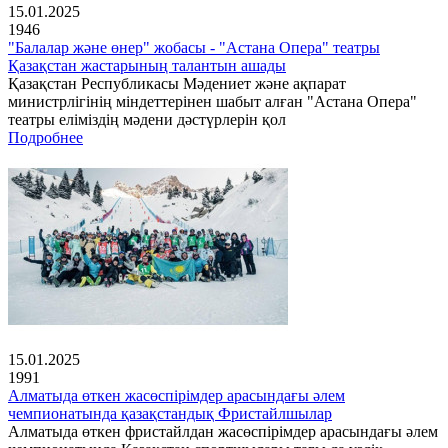
15.01.2025
1946
"Балалар және өнер" жобасы - "Астана Опера" театры
Қазақстан жастарының талантын ашады
Қазақстан Республикасы Мәдениет және ақпарат
министрлігінің міндеттерінен шабыт алған "Астана Опера"
театры еліміздің мәдени дәстүрлерін қол
Подробнее
15.01.2025
1991
Алматыда өткен жасөспірімдер арасындағы әлем
чемпионатында қазақстандық Фристайлшылар
Алматыда өткен фристайлдан жасөспірімдер арасындағы әлем