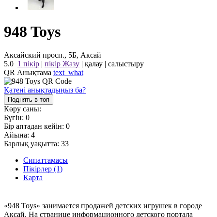
948 Toys
Аксайский просп., 5Б, Аксай
5.0
1 пікір
|
пікір Жазу
|
қалау
|
салыстыру
QR Анықтама
text_what
Қатені анықтадыңыз ба?
Поднять в топ
Көру саны:
Бүгін:
0
Бір аптадан кейін:
0
Айына:
4
Барлық уақытта:
33
Сипаттамасы
Пікірлер (1)
Карта
«948 Toys» занимается продажей детских игрушек в городе
Аксай. На странице информационного детского портала