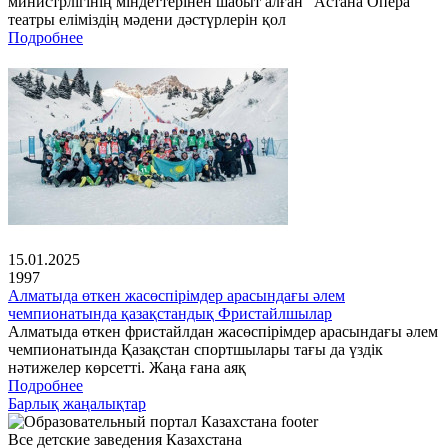
министрлігінің міндеттерінен шабыт алған "Астана Опера"
театры еліміздің мәдени дәстүрлерін қол
Подробнее
15.01.2025
1997
Алматыда өткен жасөспірімдер арасындағы әлем
чемпионатында қазақстандық Фристайлшылар
Алматыда өткен фристайлдан жасөспірімдер арасындағы әлем
чемпионатында Қазақстан спортшылары тағы да үздік
нәтижелер көрсетті. Жаңа ғана аяқ
Подробнее
Барлық жаңалықтар
Все детские заведения Казахстана