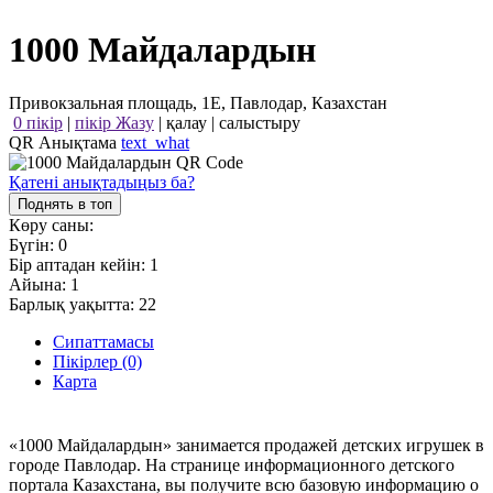
1000 Майдалардын
Привокзальная площадь, 1Е, Павлодар, Казахстан
0 пікір
|
пікір Жазу
|
қалау
|
салыстыру
QR Анықтама
text_what
Қатені анықтадыңыз ба?
Поднять в топ
Көру саны:
Бүгін:
0
Бір аптадан кейін:
1
Айына:
1
Барлық уақытта:
22
Сипаттамасы
Пікірлер (0)
Карта
«1000 Майдалардын» занимается продажей детских игрушек в
городе Павлодар. На странице информационного детского
портала Казахстана, вы получите всю базовую информацию о