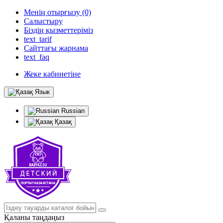
Менің отырғызу (0)
Салыстыру
Біздің қызметтеріміз
text_tarif
Сайттағы жарнама
text_faq
Жеке кабинетіне
Язык
Russian
Қазақ
Қаланы таңдаңыз