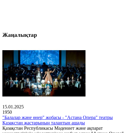
Жаңалықтар
15.01.2025
1950
"Балалар және өнер" жобасы - "Астана Опера" театры
Қазақстан жастарының талантын ашады
Қазақстан Республикасы Мәдениет және ақпарат