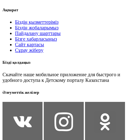
Ақпарат
Біздің қызметтеріміз
Біздің жобаларымыз
Пайдалану шарттары
Бізге хабарласыңыз
Сайт картасы
Сұрау жіберу
Бізді қолдаңыз
Скачайте наше мобильное приложение для быстрого и
удобного доступа к Детскому порталу Казахстана
Әлеуметтік желілер