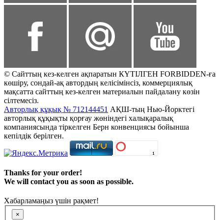
© Сайттың кез-келген ақпаратын КҮТІЛГЕН FORBIDDEN-ға
көшіру, сондай-ақ автордың келісімінсіз, коммерциялық
мақсатта сайттың кез-келген материалын пайдалану көзін
сілтемесіз.
Авторлық құқық № 712144451
АҚШ-тың Нью-Йорктегі
авторлық құқықты қорғау жөніндегі халықаралық
компаниясында тіркелген Берн конвенциясы бойынша
кепілдік берілген.
Thanks for your order!
We will contact you as soon as possible.
Хабарламаңыз үшін рақмет!
×