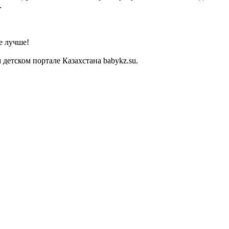
.
е лучше!
детском портале Казахстана babykz.su.