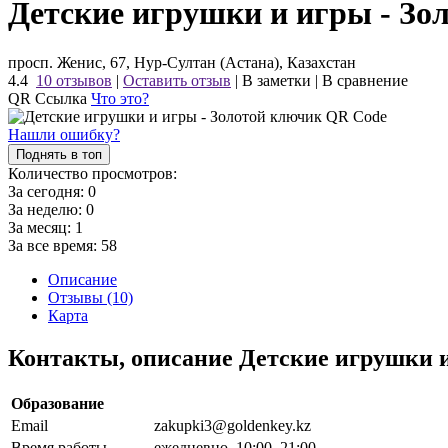
Детские игрушки и игры - Зо
просп. Женис, 67, Нур-Султан (Астана), Казахстан
4.4
10 отзывов
|
Оставить отзыв
|
В заметки
|
В сравнение
QR Ссылка
Что это?
Нашли ошибку?
Поднять в топ
Количество просмотров:
За сегодня:
0
За неделю:
0
За месяц:
1
За все время:
58
Описание
Отзывы (10)
Карта
Контакты, описание Детские игрушки 
Образование
Email
zakupki3@goldenkey.kz
Время работы
ежедневно, 10:00–21:00