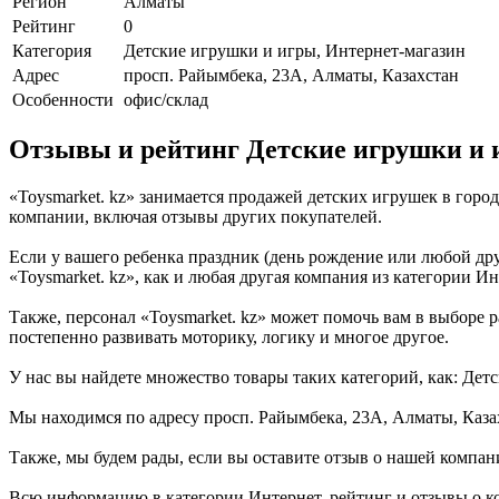
Регион
Алматы
Рейтинг
0
Категория
Детские игрушки и игры, Интернет-магазин
Адрес
просп. Райымбека, 23А, Алматы, Казахстан
Особенности
офис/склад
Отзывы и рейтинг Детские игрушки и и
«Toysmarket. kz» занимается продажей детских игрушек в гор
компании, включая отзывы других покупателей.
Если у вашего ребенка праздник (день рождение или любой дру
«Toysmarket. kz», как и любая другая компания из категории Ин
Также, персонал «Toysmarket. kz» может помочь вам в выборе р
постепенно развивать моторику, логику и многое другое.
У нас вы найдете множество товары таких категорий, как: Дет
Мы находимся по адресу просп. Райымбека, 23А, Алматы, Казах
Также, мы будем рады, если вы оставите отзыв о нашей компан
Всю информацию в категории Интернет, рейтинг и отзывы о ко