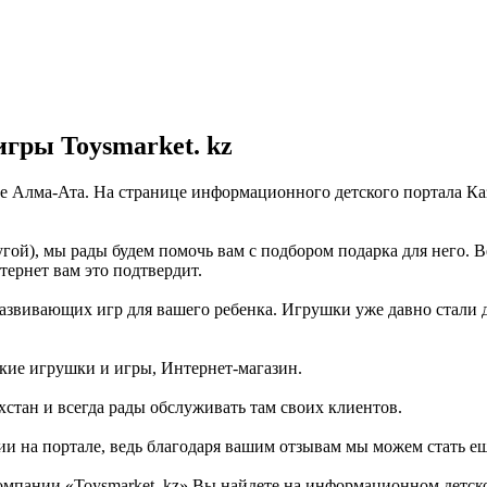
гры Toysmarket. kz
оде Алма-Ата. На странице информационного детского портала К
гой), мы рады будем помочь вам с подбором подарка для него. 
тернет вам это подтвердит.
азвивающих игр для вашего ребенка. Игрушки уже давно стали дел
ские игрушки и игры, Интернет-магазин.
стан и всегда рады обслуживать там своих клиентов.
ии на портале, ведь благодаря вашим отзывам мы можем стать е
мпании «Toysmarket. kz» Вы найдете на информационном детском