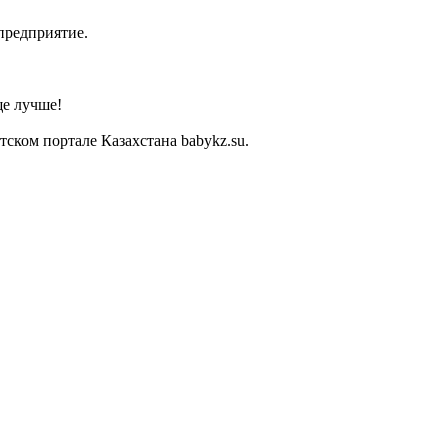
предприятие.
ще лучше!
ком портале Казахстана babykz.su.