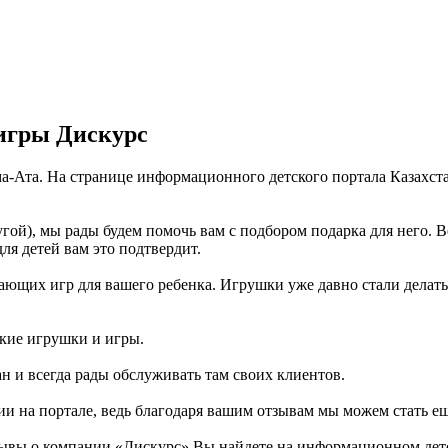
игры Дискурс
ма-Ата. На странице информационного детского портала Казахс
гой), мы рады будем помочь вам с подбором подарка для него. 
ля детей вам это подтвердит.
ющих игр для вашего ребенка. Игрушки уже давно стали делать т
ские игрушки и игры.
ан и всегда рады обслуживать там своих клиентов.
ии на портале, ведь благодаря вашим отзывам мы можем стать е
ывы о компании «Дискурс» Вы найдете на информационном детск