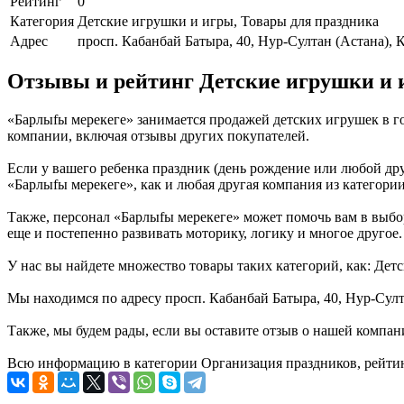
Рейтинг
0
Категория
Детские игрушки и игры, Товары для праздника
Адрес
просп. Кабанбай Батыра, 40, Нур-Султан (Астана), 
Отзывы и рейтинг Детские игрушки и 
«Барлыfы мерекеге» занимается продажей детских игрушек в г
компании, включая отзывы других покупателей.
Если у вашего ребенка праздник (день рождение или любой дру
«Барлыfы мерекеге», как и любая другая компания из категори
Также, персонал «Барлыfы мерекеге» может помочь вам в выбор
еще и постепенно развивать моторику, логику и многое другое.
У нас вы найдете множество товары таких категорий, как: Дет
Мы находимся по адресу просп. Кабанбай Батыра, 40, Нур-Султа
Также, мы будем рады, если вы оставите отзыв о нашей компан
Всю информацию в категории Организация праздников, рейтин