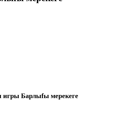
и игры Барлыfы мерекеге