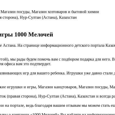
 Магазин посуды, Магазин хозтоваров и бытовой химии
 сторона), Нур-Султан (Астана), Казахстан
игры 1000 Мелочей
де Астана. На странице информационного детского портала Каз
гой), мы рады будем помочь вам с подбором подарка для него. 
ля офиса вам это подтвердит.
звивающих игр для вашего ребенка. Игрушки уже давно стали дел
тские игрушки и игры, Магазин канцтоваров, Магазин посуды, Ма
ок (правая сторона), Нур-Султан (Астана), Казахстан и всегда 
ии на портале, ведь благодаря вашим отзывам мы можем стать е
зывы о компании «1000 Мелочей» Вы найдете на информационном