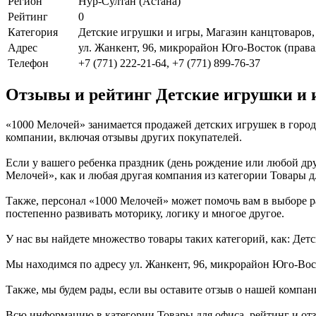
Регион
Нур-Султан (Астана)
Рейтинг
0
Категория
Детские игрушки и игры, Магазин канцтоваров,
Адрес
ул. Жанкент, 96, микрорайон Юго-Восток (правая
Телефон
+7 (771) 222-21-64, +7 (771) 899-76-37
Отзывы и рейтинг Детские игрушки и 
«1000 Мелочей» занимается продажей детских игрушек в горо
компании, включая отзывы других покупателей.
Если у вашего ребенка праздник (день рождение или любой дру
Мелочей», как и любая другая компания из категории Товары д
Также, персонал «1000 Мелочей» может помочь вам в выборе ра
постепенно развивать моторику, логику и многое другое.
У нас вы найдете множество товары таких категорий, как: Де
Мы находимся по адресу ул. Жанкент, 96, микрорайон Юго-Вост
Также, мы будем рады, если вы оставите отзыв о нашей компан
Всю информацию в категории Товары для офиса, рейтинг и от